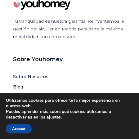
Tu tranquilidad es nuestra garantía. Reinventamos la
gestión del alquiler en Madrid para darte la máxima
rentabilidad con cero riesgos.
Sobre Youhomey
Sobre Nosotros
Blog
Guía de Alquiler en Madrid
Utilizamos cookies para ofrecerte la mejor experiencia en
nuestra web.
Informes de Mercado (Madrid)
Puedes aprender más sobre qué cookies utilizamos o
desactivarlas en los
ajustes
.
Preguntas Frecuentes
Trabaja con nosotros
Aceptar