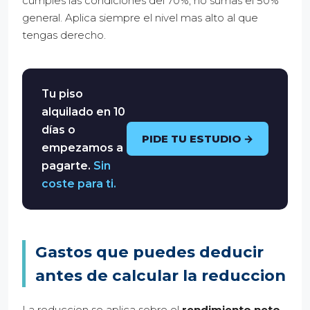
cumples las condiciones del 70%, no sumas el 50%
general. Aplica siempre el nivel mas alto al que
tengas derecho.
Tu piso
alquilado en 10
días o
PIDE TU ESTUDIO →
empezamos a
pagarte.
Sin
coste para ti.
Gastos que puedes deducir
antes de calcular la reduccion
La reduccion se aplica sobre el
rendimiento neto