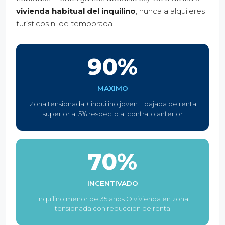
vivienda habitual del inquilino
, nunca a alquileres
turísticos ni de temporada.
90%
MAXIMO
Zona tensionada + inquilino joven + bajada de renta
superior al 5% respecto al contrato anterior
70%
INCENTIVADO
Inquilino menor de 35 anos O vivienda en zona
tensionada con reduccion de renta