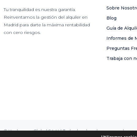
Sobre Nosotr
Tu tranquilidad es nuestra garantía.
Reinventamos la gestión del alquiler en
Blog
Madrid para darte la máxima rentabilidad
Guía de Alqui
con cero riesgos.
Informes de 
Preguntas Fr
Trabaja con n
© Youhomey Global S.L.U | Todos los derechos reservados