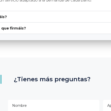
 un servicio adaptado a la demanda de cada barrio.
áis?
 que firmáis?
¿Tienes más preguntas?