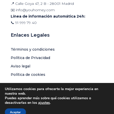
📍 Calle Goya 47, 2 B - 28001 Madrid
✉️
info@youhomey.com
Línea de información automática 24h:
📞
91 999 79 40
Enlaces Legales
Términos y condiciones
Política de Privacidad
Aviso legal
Política de cookies
Utilizamos cookies para ofrecerte la mejor experiencia en
nuestra web.
Puedes aprender más sobre qué cookies utilizamos o
© Youhomey Global S.L.U | Todos los derechos reservados
desactivarlas en los
ajustes
.
Aceptar