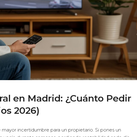
ral en Madrid: ¿Cuánto Pedir
ios 2026)
de mayor incertidumbre para un propietario. Si pones un