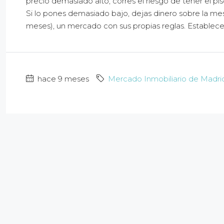
precio demasiado alto, corres el riesgo de tener el p
Si lo pones demasiado bajo, dejas dinero sobre la mesa.
meses), un mercado con sus propias reglas. Establecer 
hace 9 meses
Mercado Inmobiliario de Madri