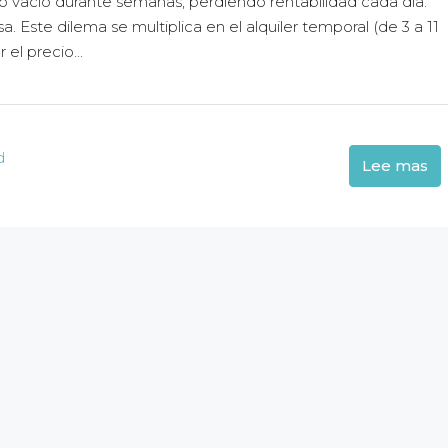
iso vacío durante semanas, perdiendo rentabilidad cada día.
 Este dilema se multiplica en el alquiler temporal (de 3 a 11
el precio...
d
Lee mas