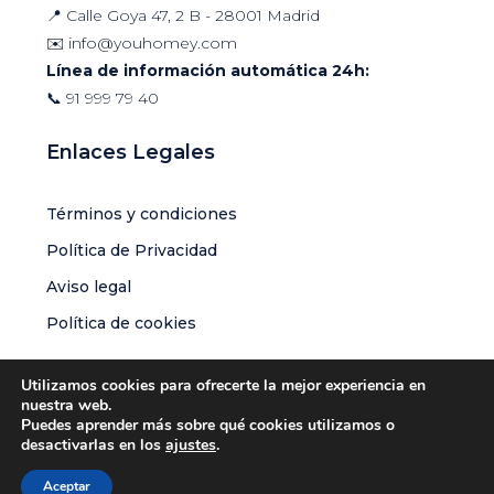
📍 Calle Goya 47, 2 B - 28001 Madrid
✉️
info@youhomey.com
Línea de información automática 24h:
📞
91 999 79 40
Enlaces Legales
Términos y condiciones
Política de Privacidad
Aviso legal
Política de cookies
Utilizamos cookies para ofrecerte la mejor experiencia en
nuestra web.
Puedes aprender más sobre qué cookies utilizamos o
© Youhomey Global S.L.U | Todos los derechos reservados
desactivarlas en los
ajustes
.
Aceptar