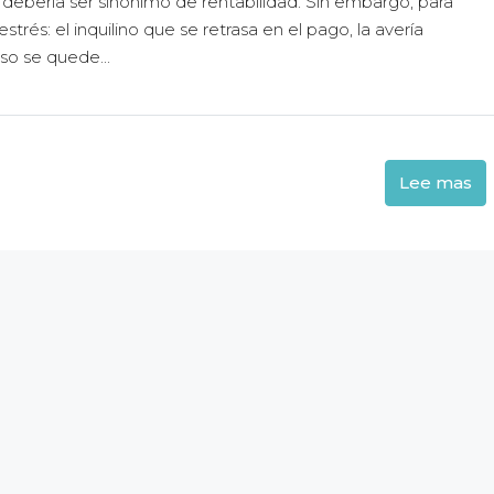
debería ser sinónimo de rentabilidad. Sin embargo, para
rés: el inquilino que se retrasa en el pago, la avería
iso se quede...
Lee mas