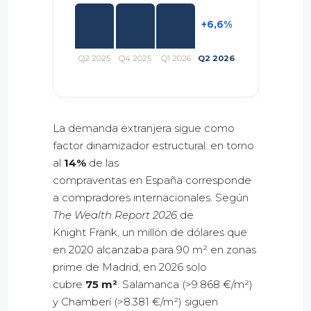
+6,6%
Q2 2025
Q4 2025
Q1 2026
Q2 2026
La demanda extranjera sigue como
factor dinamizador estructural: en torno
al
14%
de las
compraventas en España corresponde
a compradores internacionales. Según
The Wealth Report 2026
de
Knight Frank, un millón de dólares que
en 2020 alcanzaba para 90 m² en zonas
prime de Madrid, en 2026 solo
cubre
75 m²
. Salamanca (>9.868 €/m²)
y Chamberí (>8.381 €/m²) siguen