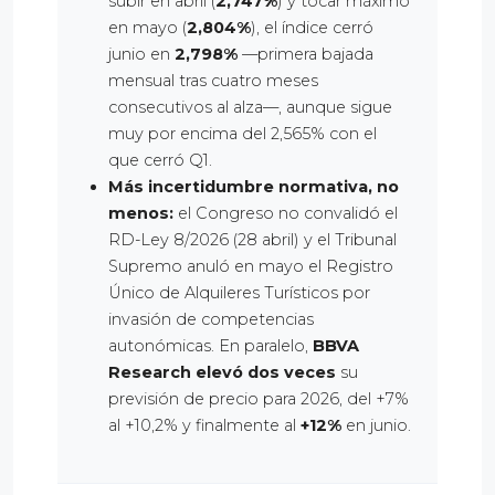
subir en abril (
2,747%
) y tocar máximo
en mayo (
2,804%
), el índice cerró
junio en
2,798%
—primera bajada
mensual tras cuatro meses
consecutivos al alza—, aunque sigue
muy por encima del 2,565% con el
que cerró Q1.
Más incertidumbre normativa, no
menos:
el Congreso no convalidó el
RD-Ley 8/2026 (28 abril) y el Tribunal
Supremo anuló en mayo el Registro
Único de Alquileres Turísticos por
invasión de competencias
autonómicas. En paralelo,
BBVA
Research elevó dos veces
su
previsión de precio para 2026, del +7%
al +10,2% y finalmente al
+12%
en junio.