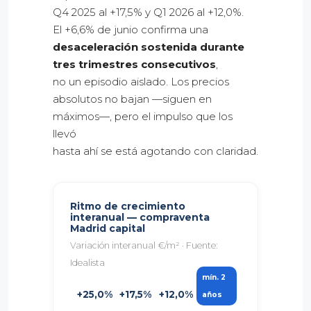
Q4 2025 al +17,5% y Q1 2026 al +12,0%.
El +6,6% de junio confirma una
desaceleración sostenida durante
tres trimestres consecutivos
,
no un episodio aislado. Los precios
absolutos no bajan —siguen en
máximos—, pero el impulso que los
llevó
hasta ahí se está agotando con claridad.
Ritmo de crecimiento
interanual — compraventa
Madrid capital
Variación interanual €/m² · Fuente:
Idealista
mín. 2
+25,0%
+17,5%
+12,0%
años