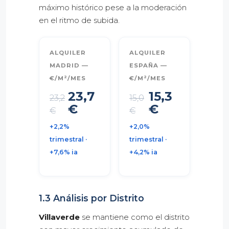
máximo histórico pese a la moderación
en el ritmo de subida.
ALQUILER
ALQUILER
MADRID —
ESPAÑA —
€/M²/MES
€/M²/MES
23,7
15,3
23,2
15,0
€
€
€
€
+2,2%
+2,0%
trimestral ·
trimestral ·
+7,6% ia
+4,2% ia
1.3 Análisis por Distrito
Villaverde
se mantiene como el distrito