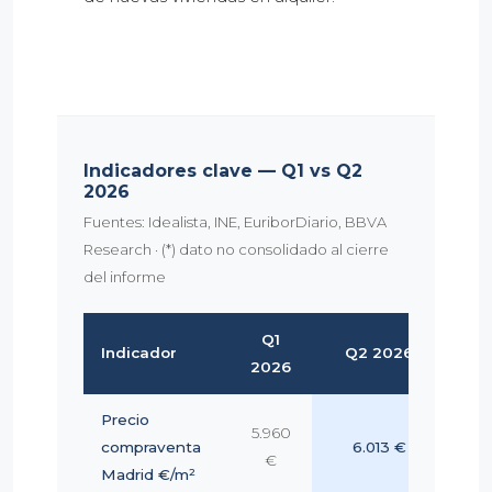
Indicadores clave — Q1 vs Q2
2026
Fuentes: Idealista, INE, EuriborDiario, BBVA
Research · (*) dato no consolidado al cierre
del informe
Q1
Indicador
Q2 2026
V
2026
Precio
5.960
compraventa
6.013 €
+0
€
Madrid €/m²