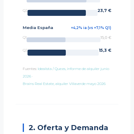
23,7 €
Q2
Media España
+4,2% ia (vs +7,1% Q1)
15,0 €
Q1
15,3 €
Q2
Fuentes:
Idealista / Que.es, informe de alquiler junio
2026
·
Brains Real Estate, alquiler Villaverde mayo 2026
2. Oferta y Demanda