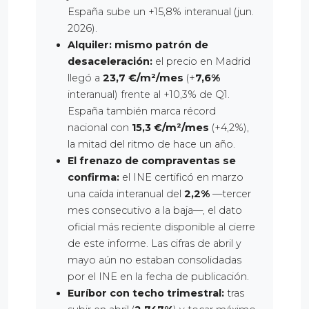
España sube un +15,8% interanual (jun.
2026).
Alquiler: mismo patrón de
desaceleración:
el precio en Madrid
llegó a
23,7 €/m²/mes
(+
7,6%
interanual) frente al +10,3% de Q1.
España también marca récord
nacional con
15,3 €/m²/mes
(+4,2%),
la mitad del ritmo de hace un año.
El frenazo de compraventas se
confirma:
el INE certificó en marzo
una caída interanual del
2,2%
—tercer
mes consecutivo a la baja—, el dato
oficial más reciente disponible al cierre
de este informe. Las cifras de abril y
mayo aún no estaban consolidadas
por el INE en la fecha de publicación.
Euríbor con techo trimestral:
tras