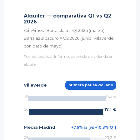
Alquiler — comparativa Q1 vs Q2
2026
€/m²/mes · Barra clara = Q1 2026 (marzo) ·
Barra azul oscuro = Q2 2026 (junio, Villaverde
con dato de mayo)
Fuente: Idealista, informes de precio de vivienda en
alquiler
Villaverde
primera pausa del año
17,3 €
Q1
17,1 €
Q2
Media Madrid
+7,6% ia (vs +10,3% Q1)
23,2 €
Q1