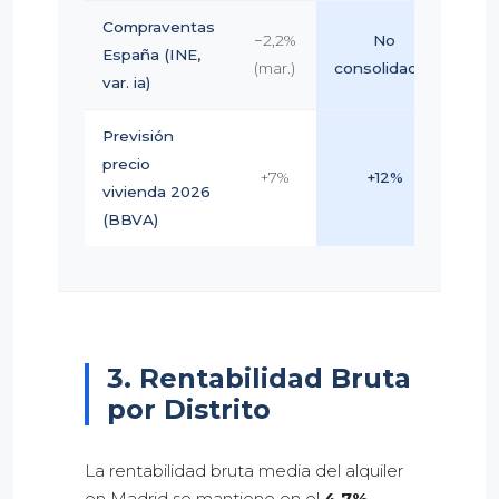
Compraventas
−2,2%
No
3e
España (INE,
(mar.)
consolidado*
var. ia)
Previsión
precio
+7%
+12%
(re
vivienda 2026
(BBVA)
3. Rentabilidad Bruta
por Distrito
La rentabilidad bruta media del alquiler
en Madrid se mantiene en el
4,7%
,