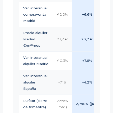
Var. interanual
compraventa
+12,0%
+6,6%
(de
Madrid
Precio alquiler
Madrid
23,2 €
23,7 €
+2
€/m²/mes
Var. interanual
+10,3%
+7,6%
alquiler Madrid
(de
Var. interanual
alquiler
+7,1%
+4,2%
(de
España
Euríbor (cierre
2,565%
2,798% (jun.)
+
de trimestre)
(mar.)