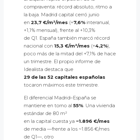
compraventa: récord absoluto, ritmo a
la baja. Madrid capital cerró junio
en
23,7 €/m²/mes
(+
7,6%
interanual,
+1,1% mensual), frente al +10,3%
de Q1. España también marcó récord
nacional con
15,3 €/m²/mes
(+
4,2%
),
poco más de la mitad del +7,1% de hace
un trimestre. El propio informe de
Idealista destaca que
29 de las 52 capitales españolas
tocaron máximos este trimestre.
El diferencial Madrid–España se
mantiene en torno al
55%
. Una vivienda
estándar de 80 m²
en la capital cuesta ya
~1.896 €/mes
de media —frente a los ~1.856 €/mes
de Q1—, otro