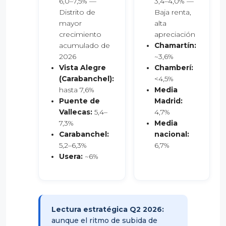
6,0–7,5% —
3,4–4,0% —
Distrito de
Baja renta,
mayor
alta
crecimiento
apreciación
acumulado de
Chamartín:
2026
~3,6%
Vista Alegre
Chamberí:
(Carabanchel):
<4,5%
hasta 7,6%
Media
Puente de
Madrid:
Vallecas:
5,4–
4,7%
7,3%
Media
Carabanchel:
nacional:
5,2–6,3%
6,7%
Usera:
~6%
Lectura estratégica Q2 2026:
aunque el ritmo de subida de