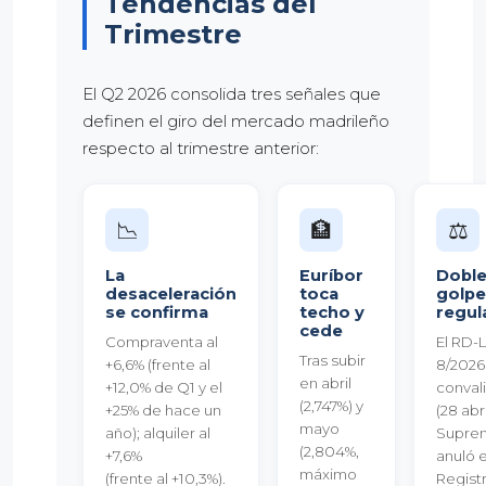
Tendencias del
Trimestre
El Q2 2026 consolida tres señales que
definen el giro del mercado madrileño
respecto al trimestre anterior:
📉
🏦
⚖️
La
Euríbor
Dobl
desaceleración
toca
golpe
se confirma
techo y
regul
cede
Compraventa al
El RD-
Tras subir
+6,6% (frente al
8/2026
en abril
+12,0% de Q1 y el
conval
(2,747%) y
+25% de hace un
(28 abri
mayo
año); alquiler al
Supre
(2,804%,
+7,6%
anuló e
máximo
(frente al +10,3%).
Regist