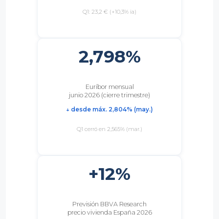
Q1: 23,2 € (+10,3% ia)
2,798%
Euríbor mensual
junio 2026 (cierre trimestre)
↓ desde máx. 2,804% (may.)
Q1 cerró en 2,565% (mar.)
+12%
Previsión BBVA Research
precio vivienda España 2026