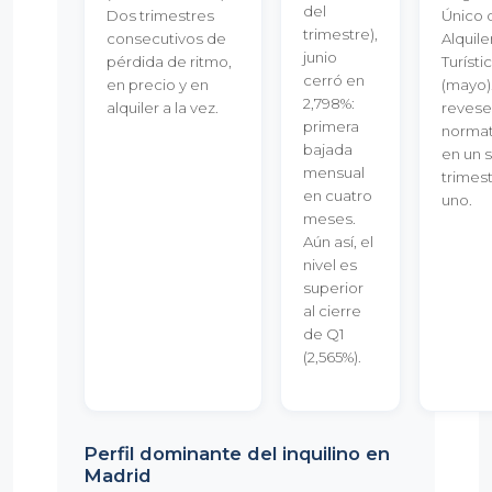
del
Dos trimestres
Único 
trimestre),
consecutivos de
Alquile
junio
pérdida de ritmo,
Turísti
cerró en
en precio y en
(mayo)
2,798%:
alquiler a la vez.
revese
primera
normat
bajada
en un 
mensual
trimest
en cuatro
uno.
meses.
Aún así, el
nivel es
superior
al cierre
de Q1
(2,565%).
Perfil dominante del inquilino en
Madrid