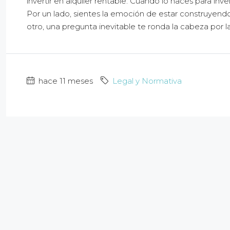
invertir en alquiler rentable. Cuando lo haces para inve
Por un lado, sientes la emoción de estar construyen
otro, una pregunta inevitable te ronda la cabeza por la
hace 11 meses
Legal y Normativa