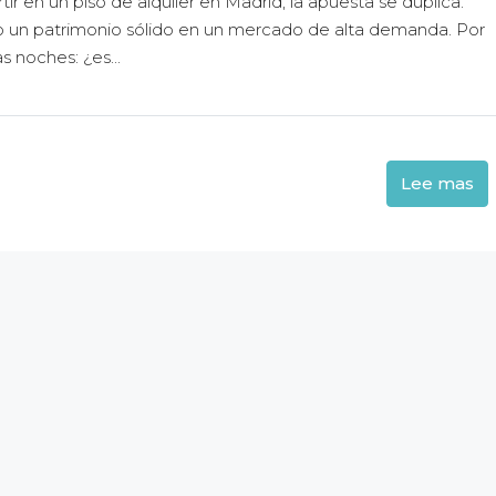
rtir en un piso de alquiler en Madrid, la apuesta se duplica.
do un patrimonio sólido en un mercado de alta demanda. Por
s noches: ¿es...
Lee mas