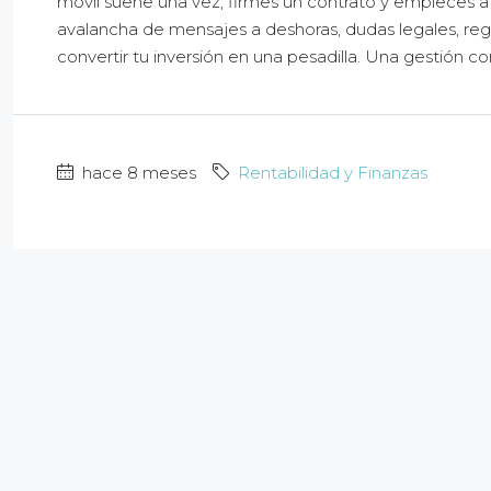
móvil suene una vez, firmes un contrato y empieces a co
avalancha de mensajes a deshoras, dudas legales, reg
convertir tu inversión en una pesadilla. Una gestión co
hace 8 meses
Rentabilidad y Finanzas