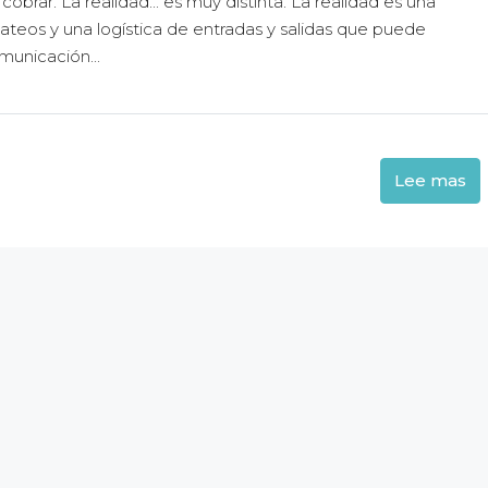
brar. La realidad... es muy distinta. La realidad es una
ateos y una logística de entradas y salidas que puede
municación...
Lee mas