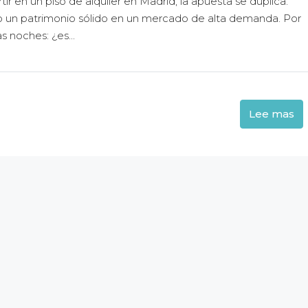
rtir en un piso de alquiler en Madrid, la apuesta se duplica.
do un patrimonio sólido en un mercado de alta demanda. Por
s noches: ¿es...
Lee mas