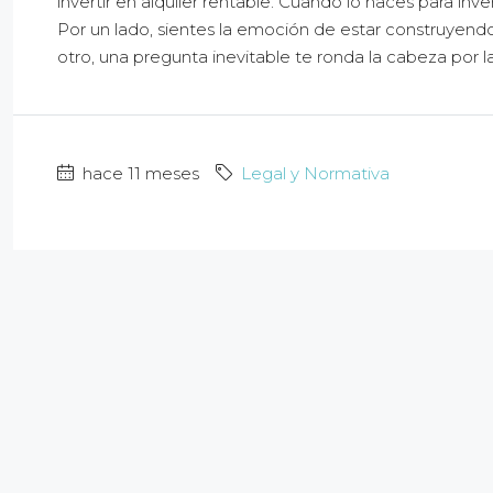
invertir en alquiler rentable. Cuando lo haces para inve
Por un lado, sientes la emoción de estar construyen
otro, una pregunta inevitable te ronda la cabeza por la
hace 11 meses
Legal y Normativa