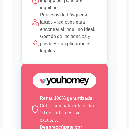
impago por parte del
inquilino.
Procesos de búsqueda
largos y tediosos para
encontrar al inquilino ideal.
Gestión de incidencias y
posibles complicaciones
legales.
Renta 100% garantizada.
Cobra puntualmente el día
10 de cada mes, sin
excusas.
Despreocúpate por