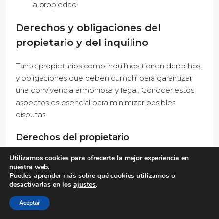
la propiedad.
Derechos y obligaciones del
propietario y del inquilino
Tanto propietarios como inquilinos tienen derechos
y obligaciones que deben cumplir para garantizar
una convivencia armoniosa y legal. Conocer estos
aspectos es esencial para minimizar posibles
disputas.
Derechos del propietario
Utilizamos cookies para ofrecerte la mejor experiencia en
Recibir el pago del alquiler en la fecha
nuestra web.
acordada.
Puedes aprender más sobre qué cookies utilizamos o
desactivarlas en los
Exigir el cumplimiento de las condiciones del
ajustes
.
contrato.
Aceptar
Acceder a la propiedad para realizar