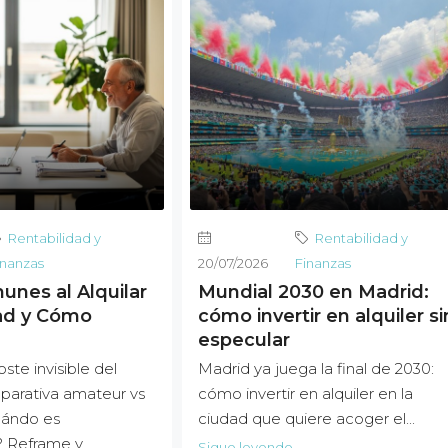
Rentabilidad y
Rentabilidad y
inanzas
20/07/2026
Finanzas
unes al Alquilar
Mundial 2030 en Madrid:
ad y Cómo
cómo invertir en alquiler si
especular
ste invisible del
Madrid ya juega la final de 2030:
arativa amateur vs
cómo invertir en alquiler en la
uándo es
ciudad que quiere acoger el...
? Reframe y
Sigue leyendo