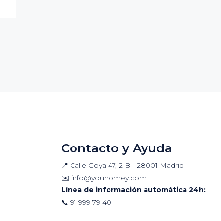
Contacto y Ayuda
📍 Calle Goya 47, 2 B - 28001 Madrid
✉️
info@youhomey.com
Línea de información automática 24h:
📞
91 999 79 40