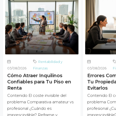
Rentabilidad y
03/08/2026
Finanzas
03/08/2026
F
Cómo Atraer Inquilinos
Errores Com
Confiables para Tu Piso en
Tu Propied
Renta
Evitarlos
Contenido El coste invisible del
Contenido El co
problema Comparativa amateur vs
problema Comp
profesional ¿Cuándo es
profesional ¿C
imprescindible? Reframe y
imprescindible