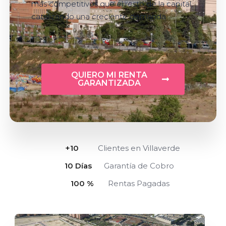
más competitivos que el resto de la capital,
catalizando una creciente demanda.
QUIERO MI RENTA
GARANTIZADA
+
10
Clientes en Villaverde
10
 Días
Garantía de Cobro
100
 %
Rentas Pagadas