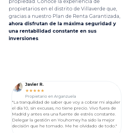
propiedad. Conoce la experiencia de
propietarios en el distrito de Villaverde que,
gracias a nuestro Plan de Renta Garantizada,
ahora disfrutan de la máxima seguridad y
una rentabilidad constante en sus
inversiones
.
Javier R.
★
★
★
★
★
Propietario en Arganzuela
"La tranquilidad de saber que voy a cobrar mi alquiler
"Desd
el día 10, sin excusas, no tiene precio. Vivo fuera de
proce
Madrid y antes era una fuente de estrés constante.
Valo
Delegar la gestión en Youhomey ha sido la mejor
lo en
decisión que he tomado. Me he olvidado de todo."
excel