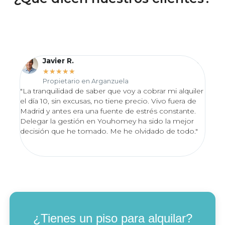
Javier R.
★
★
★
★
★
Propietario en Arganzuela
"La tranquilidad de saber que voy a cobrar mi alquiler
"Desd
el día 10, sin excusas, no tiene precio. Vivo fuera de
proce
Madrid y antes era una fuente de estrés constante.
Valo
Delegar la gestión en Youhomey ha sido la mejor
lo en
decisión que he tomado. Me he olvidado de todo."
excel
impec
¿Tienes un piso para alquilar?