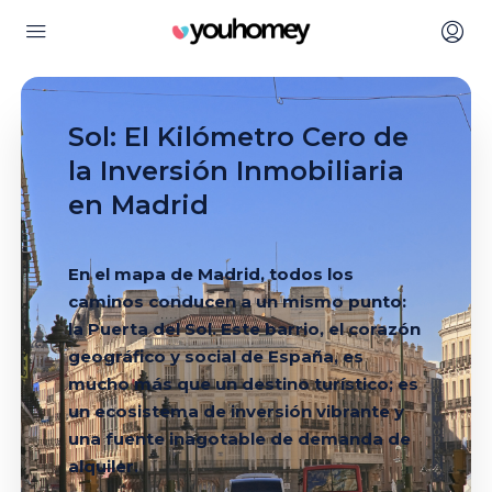
Sol: El Kilómetro Cero de
la Inversión Inmobiliaria
en Madrid
En el mapa de Madrid, todos los
caminos conducen a un mismo punto:
la Puerta del Sol. Este barrio, el corazón
geográfico y social de España, es
mucho más que un destino turístico; es
un ecosistema de inversión vibrante y
una fuente inagotable de demanda de
alquiler.