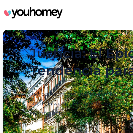
Justicia: El Epi
Tendencia para
Justicia es mucho más que un barrio; e
donde la vanguardia de Chueca y la eleg
entorno único.