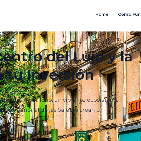
Home
Cómo Fun
centro del Lujo y la
 tu Inversión
s el Soho madrileño, un vibrante ecosistema
ancia señorial de las Salesas crean un