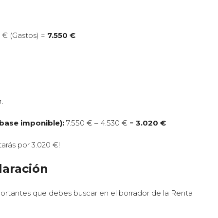
 € (Gastos) =
7.550 €
:
base imponible):
7.550 € – 4.530 € =
3.020 €
tarás por 3.020 €!
laración
mportantes que debes buscar en el borrador de la Renta