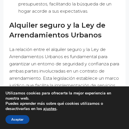
presupuestos, facilitando la búsqueda de un
hogar acorde a sus expectativas.
Alquiler seguro y la Ley de
Arrendamientos Urbanos
La relación entre el alquiler seguro y la Ley de
Arrendamientos Urbanos es fundamental para
garantizar un entorno de seguridad y confianza para
ambas partes involucradas en un contrato de
arrendamiento. Esta legislación establece un marco
jurídico que facilita la implementación de servicios
de alquiler seguro.
Utilizamos cookies para ofrecerte la mejor experiencia en
nuestra web.
Puedes aprender más sobre qué cookies utilizamos o
Cumplimiento legal
desactivarlas en los
ajustes
.
El cumplimiento de la Ley de Arrendamientos
Aceptar
Urbanos es esencial para que las empresas de