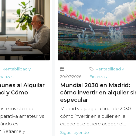
Rentabilidad y
Rentabilidad y
inanzas
20/07/2026
Finanzas
unes al Alquilar
Mundial 2030 en Madrid:
ad y Cómo
cómo invertir en alquiler si
especular
ste invisible del
Madrid ya juega la final de 2030:
arativa amateur vs
cómo invertir en alquiler en la
uándo es
ciudad que quiere acoger el...
? Reframe y
Sigue leyendo