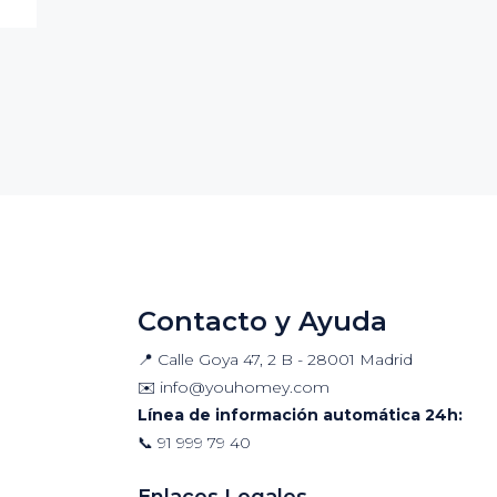
Contacto y Ayuda
📍 Calle Goya 47, 2 B - 28001 Madrid
✉️
info@youhomey.com
Línea de información automática 24h:
📞
91 999 79 40