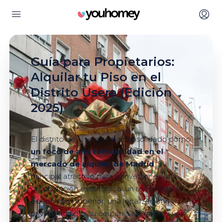
Guía para Propietarios:
Alquilar tu Piso en el
Distrito Usera (Edición
2025)
El distrito de Usera se ha consolidado como
un foco de alta rentabilidad en el
mercado de alquiler de Madrid
. Su
principal atractivo para el inversor es una
combinación estratégica: un rendimiento
económico superior, una localización
privilegiada por su cercanía al centro y una