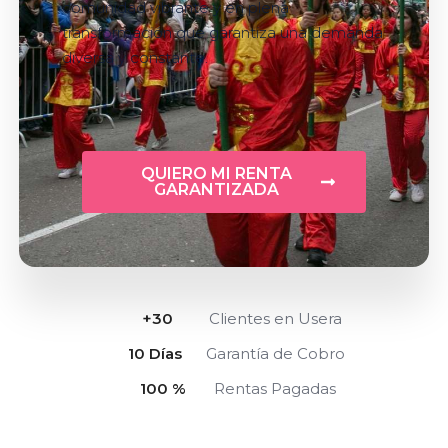
comunidad vibrante y en plena
transformación que garantiza una demanda
diversa y constante.
QUIERO MI RENTA
GARANTIZADA
+
30
Clientes en Usera
10
 Días
Garantía de Cobro
100
 %
Rentas Pagadas