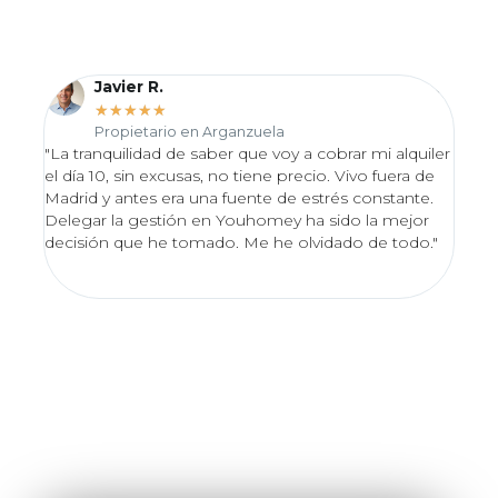
Javier R.
★
★
★
★
★
Propietario en Arganzuela
"La tranquilidad de saber que voy a cobrar mi alquiler
"Desd
el día 10, sin excusas, no tiene precio. Vivo fuera de
proce
Madrid y antes era una fuente de estrés constante.
Valo
Delegar la gestión en Youhomey ha sido la mejor
lo en
decisión que he tomado. Me he olvidado de todo."
excel
impec