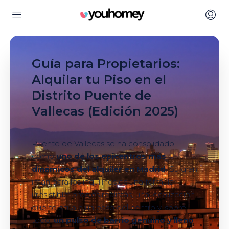
Guía para Propietarios:
Alquilar tu Piso en el
Distrito Puente de
Vallecas (Edición 2025)
Puente de Vallecas se ha consolidado
como
uno de los epicentros más
dinámicos del alquiler en Madrid
. Su gran
imán para los inquilinos es una fórmula
irresistible: precios realistas, una localización
que te sitúa a un paso del centro y, sobre
todo,
un pulso de barrio genuino y lleno