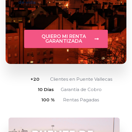
de vida
,
QUIERO MI RENTA
GARANTIZADA
+
20
Clientes en Puente Vallecas
10
 Días
Garantía de Cobro
100
 %
Rentas Pagadas