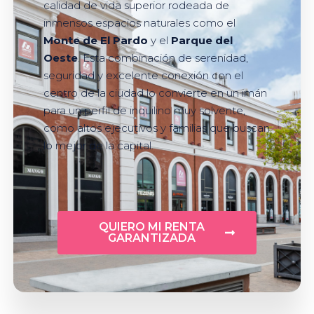
calidad de vida superior rodeada de
inmensos espacios naturales como el
Monte de El Pardo
y el
Parque del
Oeste
. Esta combinación de serenidad,
seguridad y excelente conexión con el
centro de la ciudad lo convierte en un imán
para un perfil de inquilino muy solvente,
como altos ejecutivos y familias que buscan
lo mejor de la capital.
QUIERO MI RENTA
GARANTIZADA