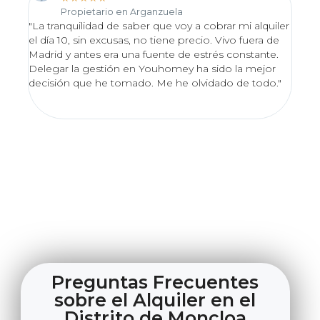
Propietario en Arganzuela
"La tranquilidad de saber que voy a cobrar mi alquiler
"Desd
el día 10, sin excusas, no tiene precio. Vivo fuera de
proce
Madrid y antes era una fuente de estrés constante.
Valo
Delegar la gestión en Youhomey ha sido la mejor
lo en
decisión que he tomado. Me he olvidado de todo."
excel
impec
Preguntas Frecuentes
sobre el Alquiler en el
Distrito de Moncloa