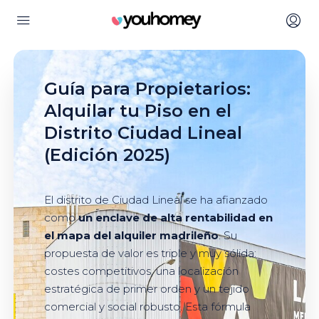
Guía para Propietarios:
Alquilar tu Piso en el
Distrito Ciudad Lineal
(Edición 2025)
El distrito de Ciudad Lineal se ha afianzado
como
un enclave de alta rentabilidad en
el mapa del alquiler madrileño
. Su
propuesta de valor es triple y muy sólida:
costes competitivos, una localización
estratégica de primer orden y un tejido
comercial y social robusto. Esta fórmula