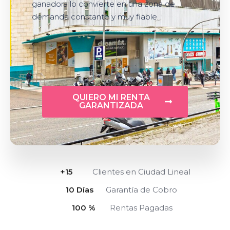
ganadora lo convierte en una zona de
demanda constante y muy fiable.
QUIERO MI RENTA
GARANTIZADA
+
15
Clientes en Ciudad Lineal
10
 Días
Garantía de Cobro
100
 %
Rentas Pagadas