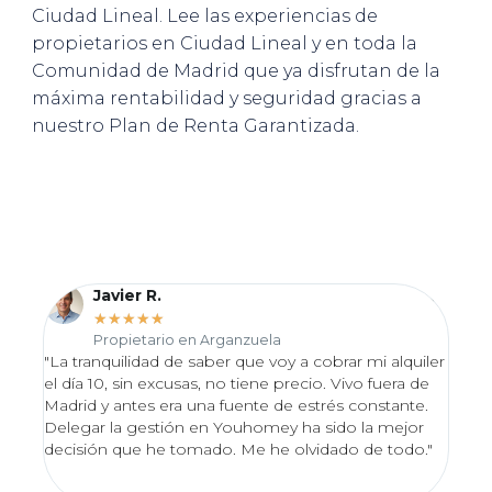
Ciudad Lineal. Lee las experiencias de
propietarios en Ciudad Lineal y en toda la
Comunidad de Madrid que ya disfrutan de la
máxima rentabilidad y seguridad gracias a
nuestro Plan de Renta Garantizada.
Javier R.
★
★
★
★
★
Propietario en Arganzuela
"La tranquilidad de saber que voy a cobrar mi alquiler
"Desd
el día 10, sin excusas, no tiene precio. Vivo fuera de
proce
Madrid y antes era una fuente de estrés constante.
Valo
Delegar la gestión en Youhomey ha sido la mejor
lo en
decisión que he tomado. Me he olvidado de todo."
excel
impec