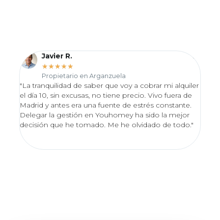
Javier R.
★
★
★
★
★
Propietario en Arganzuela
"La tranquilidad de saber que voy a cobrar mi alquiler
"Desd
el día 10, sin excusas, no tiene precio. Vivo fuera de
proce
Madrid y antes era una fuente de estrés constante.
Valo
Delegar la gestión en Youhomey ha sido la mejor
lo en
decisión que he tomado. Me he olvidado de todo."
excel
impec