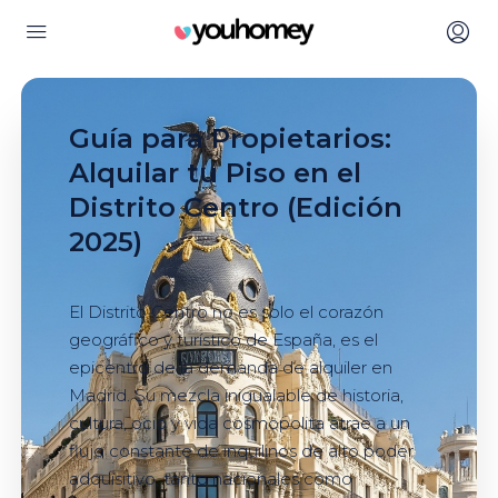
Guía para Propietarios:
Alquilar tu Piso en el
Distrito Centro (Edición
2025)
El Distrito Centro no es solo el corazón
geográfico y turístico de España, es el
epicentro de la demanda de alquiler en
Madrid. Su mezcla inigualable de historia,
cultura, ocio y vida cosmopolita atrae a un
flujo constante de inquilinos de alto poder
adquisitivo, tanto nacionales como