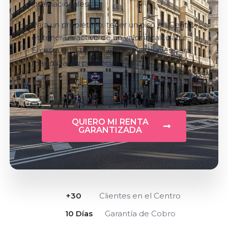
internacionales.
Para un propietario, tener un piso en Centro
es tener un activo de un valor incalculable.
En esta guía te desvelamos las claves para
maximizar su potencial.
QUIERO MI RENTA
GARANTIZADA
+
30
Clientes en el Centro
10
 Días
Garantía de Cobro